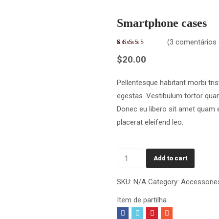
Smartphone cases
(
3
comentários d
2
$
20.00
Pellentesque habitant morbi tri
egestas. Vestibulum tortor quam,
Donec eu libero sit amet quam e
placerat eleifend leo.
Add to cart
SKU:
N/A
Category:
Accessorie
Item de partilha