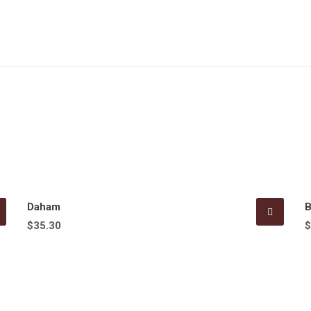
Daham
B
$
35.30
$