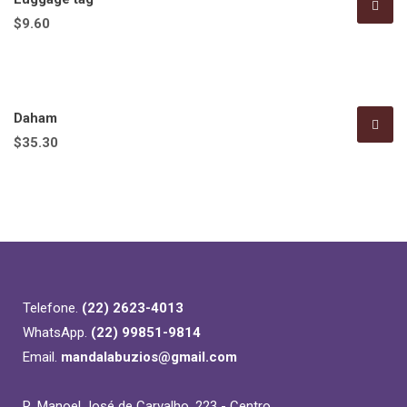
$
9.60
Daham
$
35.30
Telefone.
(22) 2623-4013
WhatsApp.
(22) 99851-9814
Email.
mandalabuzios@gmail.com
R. Manoel José de Carvalho, 223 - Centro,