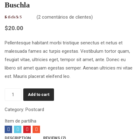
Buschla
(
2
comentários de clientes)
1
$
20.00
Pellentesque habitant morbi tristique senectus et netus et
malesuada fames ac turpis egestas. Vestibulum tortor quam,
feugiat vitae, ultricies eget, tempor sit amet, ante. Donec eu
libero sit amet quam egestas semper. Aenean ultricies mi vitae
est. Mauris placerat eleifend leo.
Buschla
Add to cart
quantity
Category:
Postcard
Item de partilha
DESCRIPTION
REVIEWS (2)